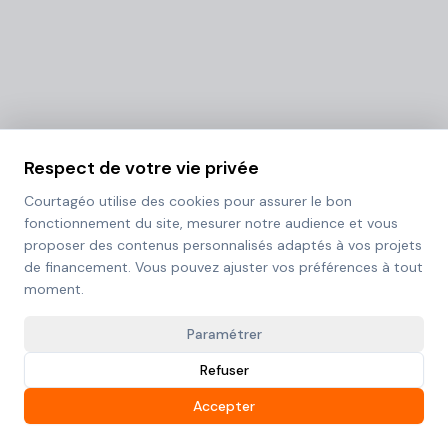
Respect de votre vie privée
Courtagéo utilise des cookies pour assurer le bon
fonctionnement du site, mesurer notre audience et vous
proposer des contenus personnalisés adaptés à vos projets
de financement. Vous pouvez ajuster vos préférences à tout
moment.
Paramétrer
Refuser
Accepter