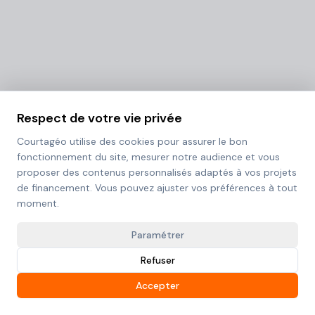
Respect de votre vie privée
Courtagéo utilise des cookies pour assurer le bon
fonctionnement du site, mesurer notre audience et vous
proposer des contenus personnalisés adaptés à vos projets
de financement. Vous pouvez ajuster vos préférences à tout
moment.
Paramétrer
Refuser
Accepter