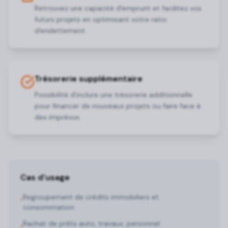
Retrouvez une capacité d'emprunt et facilitez vos
futurs projets en optimisant votre ratio
d'endettement.
Trésorerie supplémentaire
Possibilité d'inclure une trésorerie additionnelle
pour financer de nouveaux projets ou faire face à
des imprévus.
Cas d'usage
Regroupement de crédits immobiliers et
•
consommation
Rachat de prêts auto, travaux, personnel
•