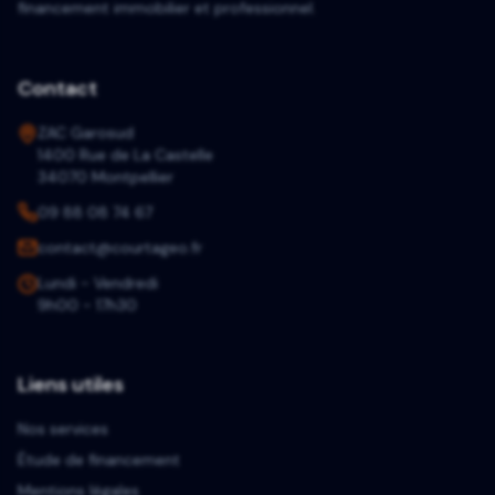
financement immobilier et professionnel.
Contact
ZAC Garosud
1400 Rue de La Castelle
34070 Montpellier
09 88 08 74 67
contact@courtageo.fr
Lundi - Vendredi
9h00 - 17h30
Liens utiles
Nos services
Étude de financement
Mentions légales