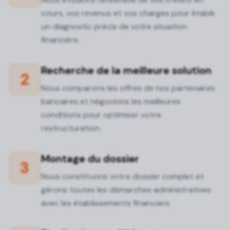
cours, vos revenus et vos charges pour établir
un diagnostic précis de votre situation
financière.
Recherche de la meilleure solution
2
Nous comparons les offres de nos partenaires
bancaires et négocions les meilleures
conditions pour optimiser votre
restructuration.
Montage du dossier
3
Nous constituons votre dossier complet et
gérons toutes les démarches administratives
avec les établissements financiers.