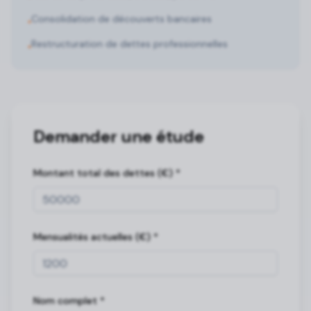
Consolidation de découverts bancaires
•
Restructuration de dettes professionnelles
•
Demander une étude
Montant total des dettes (€)
*
Mensualités actuelles (€)
*
Nom complet
*