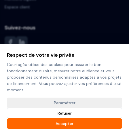
Espace client
Suivez-nous
Respect de votre vie privée
En partenariat avec
Courtagéo utilise des cookies pour assurer le bon
ISP Group Immobilier & B2BOX'66 (domiciliation entreprise)
fonctionnement du site, mesurer notre audience et vous
www.isp-group.immo / www.b2box66.fr
proposer des contenus personnalisés adaptés à vos projets
de financement. Vous pouvez ajuster vos préférences à tout
moment.
©
2026
Courtagéo. Tous droits réservés.
Paramétrer
ORIAS N° 23003170 - Courtier en opérations de banque et
Refuser
services de paiement
Accepter