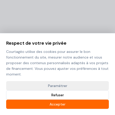
Respect de votre vie privée
Courtagéo utilise des cookies pour assurer le bon
fonctionnement du site, mesurer notre audience et vous
proposer des contenus personnalisés adaptés à vos projets
de financement. Vous pouvez ajuster vos préférences à tout
moment.
Paramétrer
Refuser
Accepter